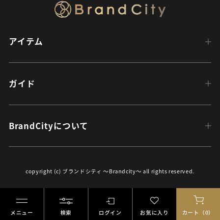
アイテム
ガイド
BrandCityについて
絞り込む
copyright (c) ブランドシティ ～Brandcity～ all rights reserved.
メニュー
検索
ログイン
お気に入り
カート（0）
ブランドで選ぶ