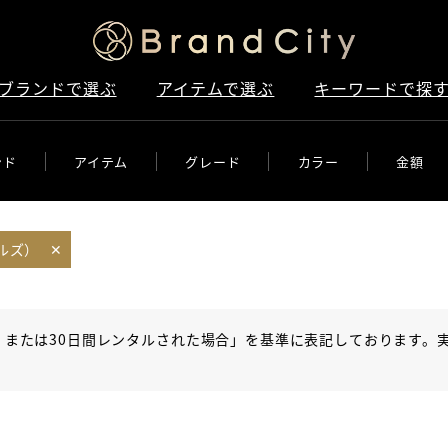
ブランドで選ぶ
アイテムで選ぶ
キーワードで探
ンド
アイテム
グレード
カラー
金額
ールズ）
✕
、または30日間レンタルされた場合」を基準に表記しております。