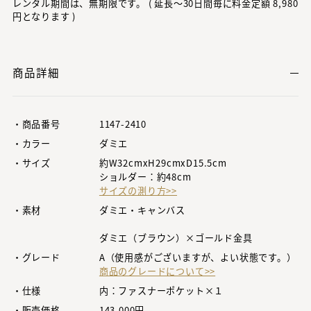
レンタル期間は、無期限です。 ( 延長～30日間毎に料金定額 8,980
円となります )
商品詳細
・商品番号
1147-2410
・カラー
ダミエ
・サイズ
約W32cmxH29cmxD15.5cm
ショルダー：約48cm
サイズの測り方>>
・素材
ダミエ・キャンバス
ダミエ（ブラウン）×ゴールド金具
・グレード
A（使用感がございますが、よい状態です。）
商品のグレードについて>>
・仕様
内：ファスナーポケット×１
・販売価格
143,000円