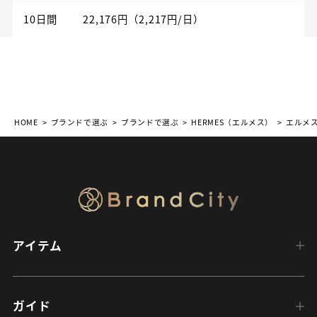
10日間
22,176円（2,217円/日）
HOME
ブランドで選ぶ
ブランドで選ぶ
HERMES（エルメス）
エルメ
アイテム
ガイド